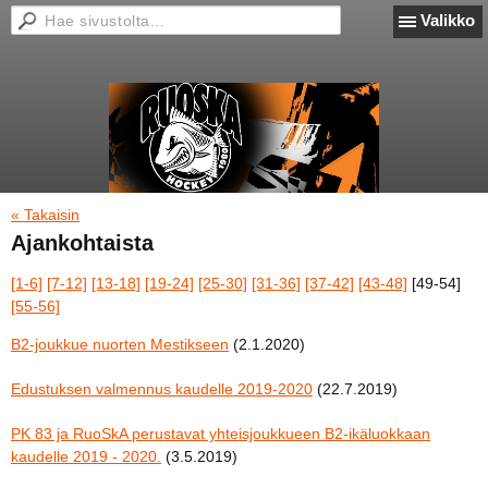
Valikko
« Takaisin
Ajankohtaista
[1-6]
[7-12]
[13-18]
[19-24]
[25-30]
[31-36]
[37-42]
[43-48]
[49-54]
[55-56]
B2-joukkue nuorten Mestikseen
(2.1.2020)
Edustuksen valmennus kaudelle 2019-2020
(22.7.2019)
PK 83 ja RuoSkA perustavat yhteisjoukkueen B2-ikäluokkaan
kaudelle 2019 - 2020.
(3.5.2019)