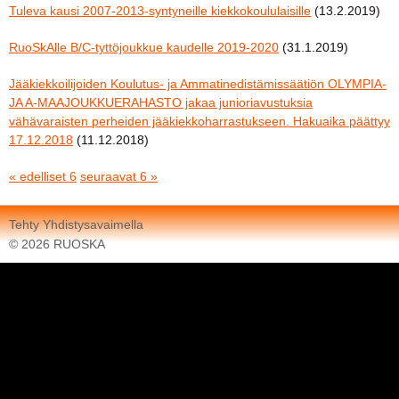
Tuleva kausi 2007-2013-syntyneille kiekkokoululaisille
(13.2.2019)
RuoSkAlle B/C-tyttöjoukkue kaudelle 2019-2020
(31.1.2019)
Jääkiekkoilijoiden Koulutus- ja Ammatinedistämissäätiön OLYMPIA-
JA A-MAAJOUKKUERAHASTO jakaa junioriavustuksia
vähävaraisten perheiden jääkiekkoharrastukseen. Hakuaika päättyy
17.12.2018
(11.12.2018)
« edelliset 6
seuraavat 6 »
Tehty Yhdistysavaimella
©
2026 RUOSKA