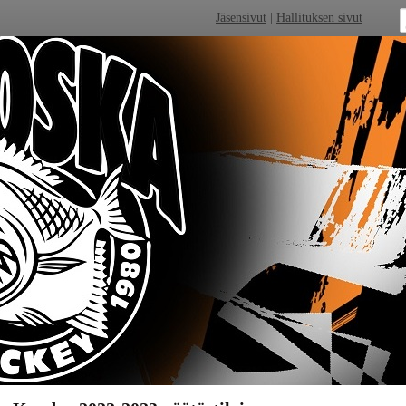
Jäsensivut
|
Hallituksen sivut