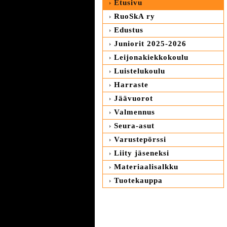
Etusivu
RuoSkA ry
Edustus
Juniorit 2025-2026
Leijonakiekkokoulu
Luistelukoulu
Harraste
Jäävuorot
Valmennus
Seura-asut
Varustepörssi
Liity jäseneksi
Materiaalisalkku
Tuotekauppa