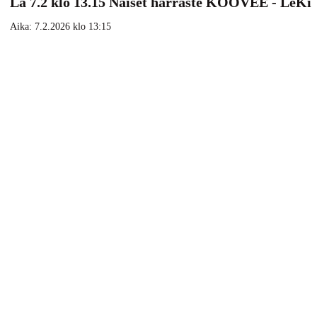
La 7.2 klo 13.15 Naiset harraste KOOVEE - LeKi
Aika:
7.2.2026 klo 13:15