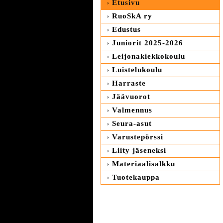
Etusivu
RuoSkA ry
Edustus
Juniorit 2025-2026
Leijonakiekkokoulu
Luistelukoulu
Harraste
Jäävuorot
Valmennus
Seura-asut
Varustepörssi
Liity jäseneksi
Materiaalisalkku
Tuotekauppa