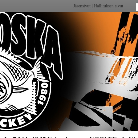
Jäsensivut
|
Hallituksen sivut