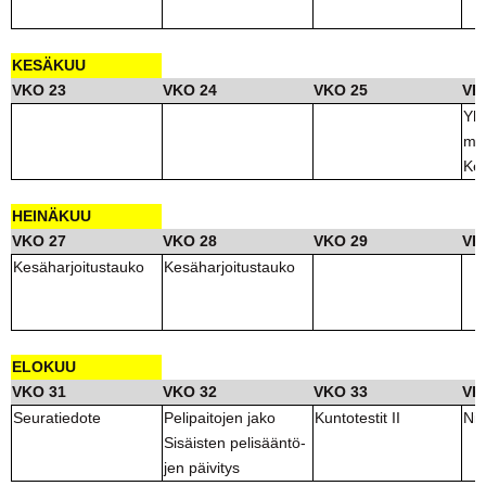
KESÄKUU
VKO 23
VKO 24
VKO 25
VK
Yht
mus
Kes
HEINÄKUU
VKO 27
VKO 28
VKO 29
VK
Kesäharjoitustauko
Kesäharjoitustauko
ELOKUU
VKO 31
VKO 32
VKO 33
VK
Seuratiedote
Pelipaitojen jako
Kuntotestit II
Nip
Sisäisten pelisääntö-
jen päivitys