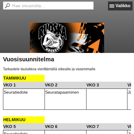
Valikko
Vuosisuunnitelma
Tarkastele taulukkoa vierittämällä oikealle ja vasemmalle.
TAMMIKUU
VKO 1
VKO 2
VKO 3
VK
Seuratiedote
Seuratapaaminen
Jä
HELMIKUU
VKO 5
VKO 6
VKO 7
VK
Seuratiedote
Jä