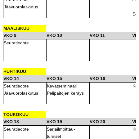
Jäävuorolaskutus
Se
MAALISKUU
VKO 9
VKO 10
VKO 11
VK
Seuratiedote
HUHTIKUU
VKO 14
VKO 15
VKO 16
VK
Seuratiedote
Kevätseminaari
Ka
Jäävuorolaskutus
Pelipaitojen keräys
TOUKOKUU
VKO 18
VKO 19
VKO 20
VK
Seuratiedote
Sarjailmoittau-
Kun
tumiset