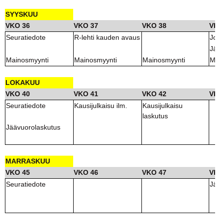
SYYSKUU
VKO 36
VKO 37
VKO 38
VK
Seuratiedote
R-lehti kauden avaus
Jo
Jä
Mainosmyynti
Mainosmyynti
Mainosmyynti
Ma
LOKAKUU
VKO 40
VKO 41
VKO 42
VK
Seuratiedote
Kausijulkaisu ilm.
Kausijulkaisu
laskutus
Jäävuorolaskutus
MARRASKUU
VKO 45
VKO 46
VKO 47
VK
Seuratiedote
Jä